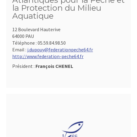
Atlantiques pour la Pêche et
la Protection du Milieu
Aquatique
12 Boulevard Hauterive
64000 PAU
Téléphone :
05.59.84.98.50
Email :
j.dupouy@federationpeche64.fr
http://www.federation-peche64.fr
Président :
François CHENEL