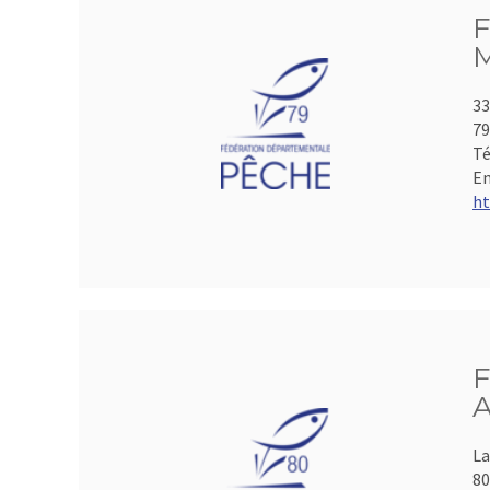
F
M
33
7
Té
Em
ht
F
A
La
8