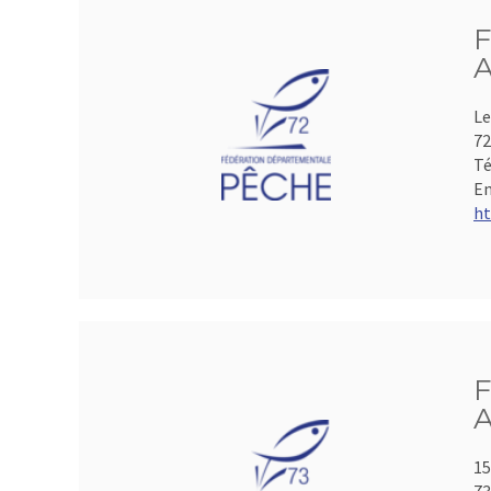
F
A
Le
72
Té
Em
ht
F
A
15