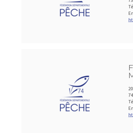
73
Té
Em
ht
F
M
20
74
Té
Em
ht