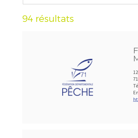
94 résultats
F
M
12
7
Té
Em
ht