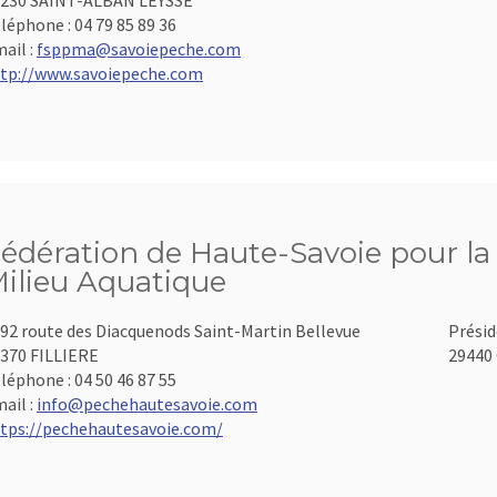
230 SAINT-ALBAN LEYSSE
léphone :
04 79 85 89 36
ail :
fsppma@savoiepeche.com
tp://www.savoiepeche.com
édération de Haute-Savoie pour la 
ilieu Aquatique
92 route des Diacquenods Saint-Martin Bellevue
Présid
370 FILLIERE
29440 
léphone :
04 50 46 87 55
ail :
info@pechehautesavoie.com
tps://pechehautesavoie.com/