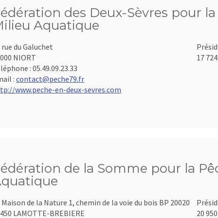
édération des Deux-Sèvres pour la 
ilieu Aquatique
 rue du Galuchet
Présid
9000 NIORT
17 724
léphone :
05.49.09.23.33
ail :
contact@peche79.fr
tp://www.peche-en-deux-sevres.com
édération de la Somme pour la Pêch
quatique
 Maison de la Nature 1, chemin de la voie du bois BP 20020
Présid
0450 LAMOTTE-BREBIERE
20 950