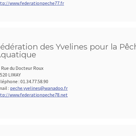
tp://www.federationpeche77.fr
édération des Yvelines pour la Pêch
quatique
 Rue du Docteur Roux
520 LIMAY
léphone :
01.34.77.58.90
ail :
peche.yvelines@wanadoo.fr
tp://www.federationpeche78.net