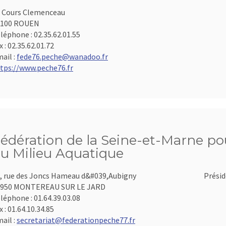
 Cours Clemenceau
6100 ROUEN
léphone :
02.35.62.01.55
x :
02.35.62.01.72
ail :
fede76.peche@wanadoo.fr
tps://www.peche76.fr
édération de la Seine-et-Marne pou
u Milieu Aquatique
, rue des Joncs Hameau d&#039,Aubigny
Présid
7950 MONTEREAU SUR LE JARD
léphone :
01.64.39.03.08
x :
01.64.10.34.85
ail :
secretariat@federationpeche77.fr