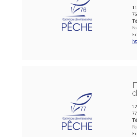
11
7
Té
Fa
Em
ht
F
d
22
7
Té
Fa
Em