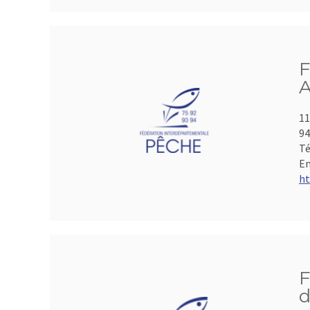
F
A
11
9
Té
Em
ht
F
d