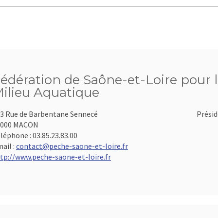
édération de Saône-et-Loire pour l
ilieu Aquatique
3 Rue de Barbentane Sennecé
Présid
1000 MACON
léphone :
03.85.23.83.00
ail :
contact@peche-saone-et-loire.fr
tp://www.peche-saone-et-loire.fr