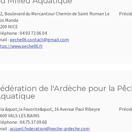
u Milieu Aquatique
2, Boulevard du Mercantour Chemin de Saint Roman Le
Présid
os Manda
200 NICE
léphone :
04 93 72 06 04
ail :
peche06.contact@gmail.com
tps://www.peche06.fr
édération de l'Ardèche pour la Pêch
quatique
lla &quot,la Favorite&quot, 16 Avenue Paul Ribeyre
Présid
600 VALS LES BAINS
léphone :
04.75.37.09.68
ail :
accueil.federation@peche-ardeche.com