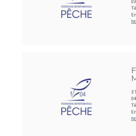
0
Té
Em
ht
F
M
3 
04
Té
Em
ht