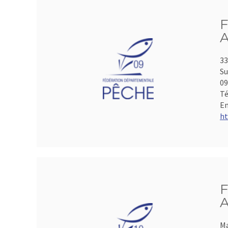
F
A
33
Su
0
Té
Em
ht
F
A
Ma