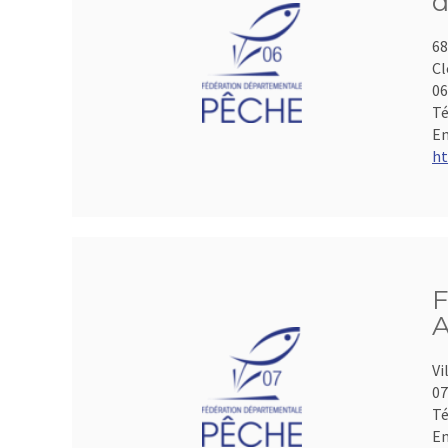
d
68
Cl
06
Té
Em
ht
F
A
Vi
07
Té
Em