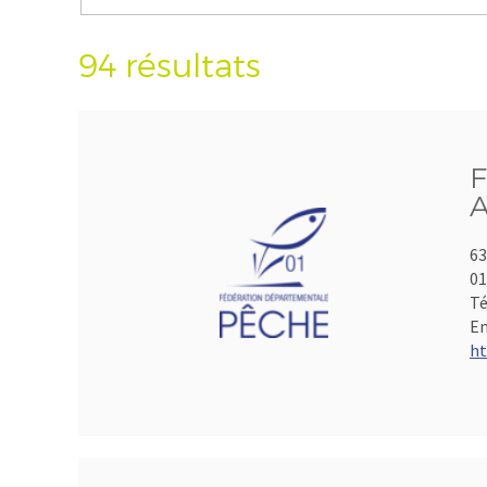
94 résultats
F
A
63
01
Té
Em
ht