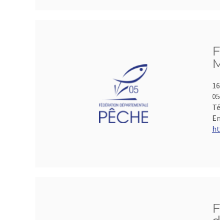
F
M
16
05
Té
Em
ht
F