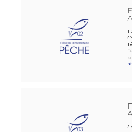
F
A
1 
0
Té
Fa
Em
ht
F
A
8 