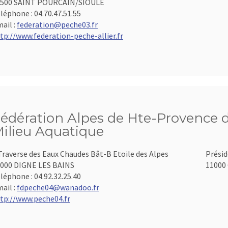
3500 SAINT POURCAIN/SIOULE
léphone :
04.70.47.51.55
ail :
federation@peche03.fr
tp://www.federation-peche-allier.fr
édération Alpes de Hte-Provence d
ilieu Aquatique
Traverse des Eaux Chaudes Bât-B Etoile des Alpes
Présid
000 DIGNE LES BAINS
11000 
léphone :
04.92.32.25.40
ail :
fdpeche04@wanadoo.fr
tp://www.peche04.fr