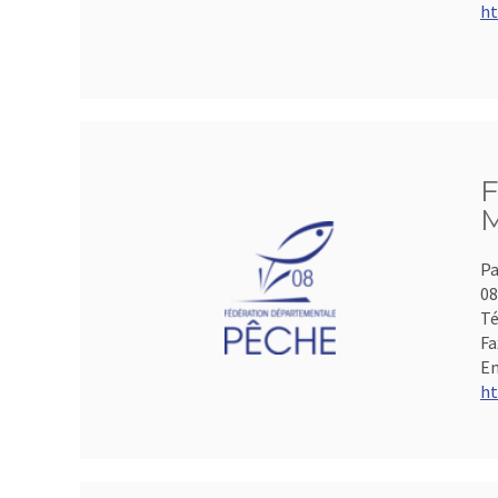
ht
F
M
Pa
0
Té
Fa
Em
ht