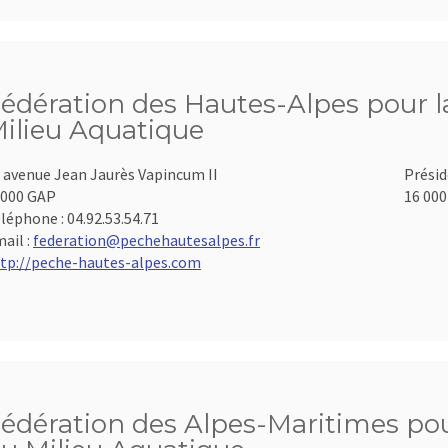
édération des Hautes-Alpes pour la
ilieu Aquatique
 avenue Jean Jaurès Vapincum II
Présid
000 GAP
16 000
léphone :
04.92.53.54.71
ail :
federation@pechehautesalpes.fr
tp://peche-hautes-alpes.com
édération des Alpes-Maritimes pour