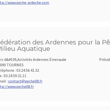
tp://www.peche-ardeche.com
édération des Ardennes pour la Pê
ilieu Aquatique
rc d&#039,Activités Ardennes Émeraude
Présid
8090 TOURNES
léphone :
03.24.56.41.32
x :
03.24.59.31.11
ail :
contact@peche08.fr
tp://www.peche08.fr