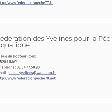
tp://www.federationpeche77.fr
édération des Yvelines pour la Pêch
quatique
 Rue du Docteur Roux
520 LIMAY
léphone :
01.34.77.58.90
ail :
peche.yvelines@wanadoo.fr
tp://www.federationpeche78.net