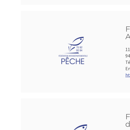
F
A
11
9
Té
Em
ht
F
d