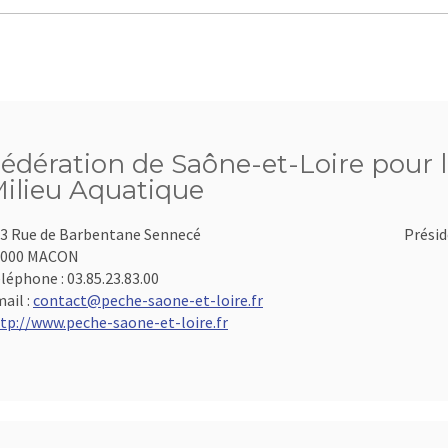
édération de Saône-et-Loire pour l
ilieu Aquatique
3 Rue de Barbentane Sennecé
Présid
1000 MACON
léphone :
03.85.23.83.00
ail :
contact@peche-saone-et-loire.fr
tp://www.peche-saone-et-loire.fr