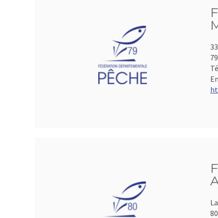
F
M
33
7
Té
Em
ht
F
A
La
8