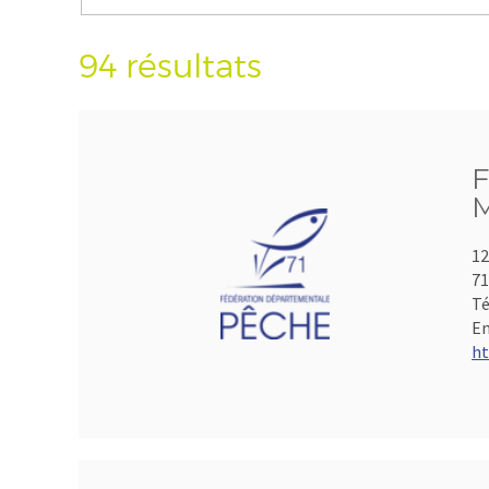
94 résultats
F
M
12
7
Té
Em
ht