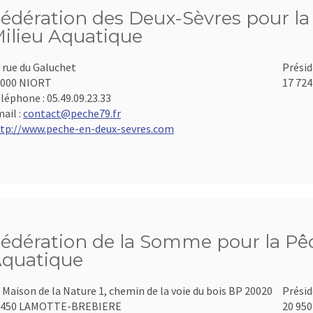
édération des Deux-Sèvres pour la 
ilieu Aquatique
 rue du Galuchet
Présid
9000 NIORT
17 724
léphone :
05.49.09.23.33
ail :
contact@peche79.fr
tp://www.peche-en-deux-sevres.com
édération de la Somme pour la Pêch
quatique
 Maison de la Nature 1, chemin de la voie du bois BP 20020
Présid
0450 LAMOTTE-BREBIERE
20 950