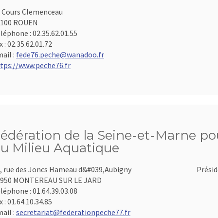
 Cours Clemenceau
6100 ROUEN
léphone :
02.35.62.01.55
x :
02.35.62.01.72
ail :
fede76.peche@wanadoo.fr
tps://www.peche76.fr
édération de la Seine-et-Marne pou
u Milieu Aquatique
, rue des Joncs Hameau d&#039,Aubigny
Présid
7950 MONTEREAU SUR LE JARD
léphone :
01.64.39.03.08
x :
01.64.10.34.85
ail :
secretariat@federationpeche77.fr