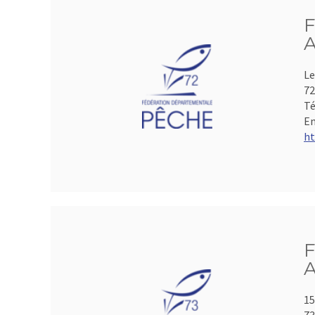
F
A
Le
72
Té
Em
ht
F
A
15