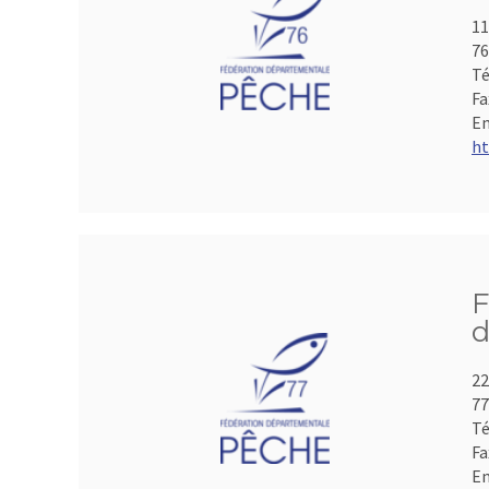
11
7
Té
Fa
Em
ht
F
d
22
7
Té
Fa
Em