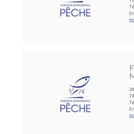
73
Té
Em
ht
F
M
20
74
Té
Em
ht