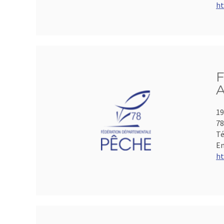
ht
F
A
19
78
Té
Em
ht