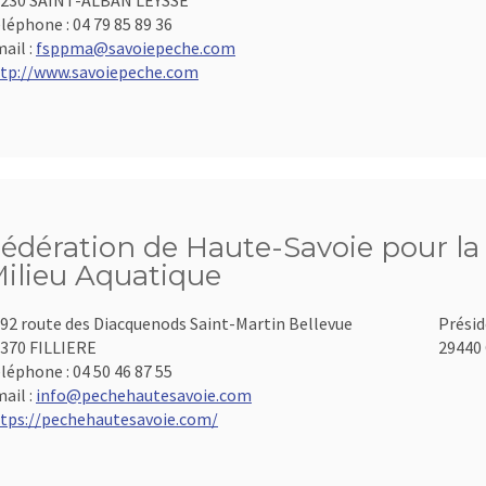
230 SAINT-ALBAN LEYSSE
léphone :
04 79 85 89 36
ail :
fsppma@savoiepeche.com
tp://www.savoiepeche.com
édération de Haute-Savoie pour la 
ilieu Aquatique
92 route des Diacquenods Saint-Martin Bellevue
Présid
370 FILLIERE
29440 
léphone :
04 50 46 87 55
ail :
info@pechehautesavoie.com
tps://pechehautesavoie.com/