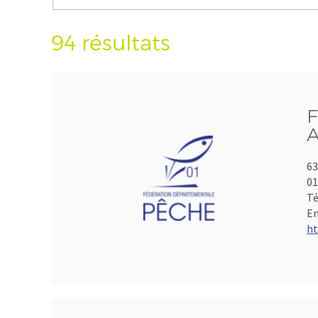
94 résultats
F
A
63
01
Té
Em
ht