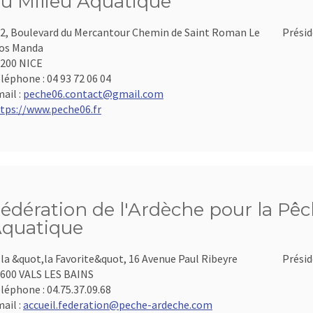
u Milieu Aquatique
2, Boulevard du Mercantour Chemin de Saint Roman Le
Présid
os Manda
200 NICE
léphone :
04 93 72 06 04
ail :
peche06.contact@gmail.com
tps://www.peche06.fr
édération de l'Ardèche pour la Pêch
quatique
lla &quot,la Favorite&quot, 16 Avenue Paul Ribeyre
Présid
600 VALS LES BAINS
léphone :
04.75.37.09.68
ail :
accueil.federation@peche-ardeche.com