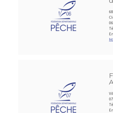
d
68
Cl
06
Té
Em
ht
F
A
Vi
07
Té
Em