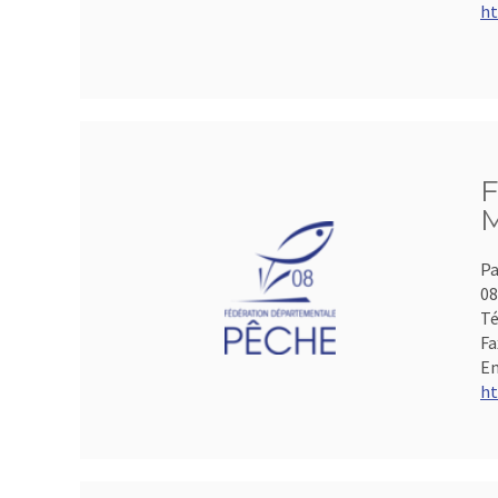
ht
F
M
Pa
0
Té
Fa
Em
ht