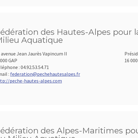
édération des Hautes-Alpes pour la
ilieu Aquatique
 avenue Jean Jaurès Vapincum II
Présid
000 GAP
16 000
léphone :
04.92.53.54.71
ail :
federation@pechehautesalpes.fr
tp://peche-hautes-alpes.com
édération des Alpes-Maritimes pour