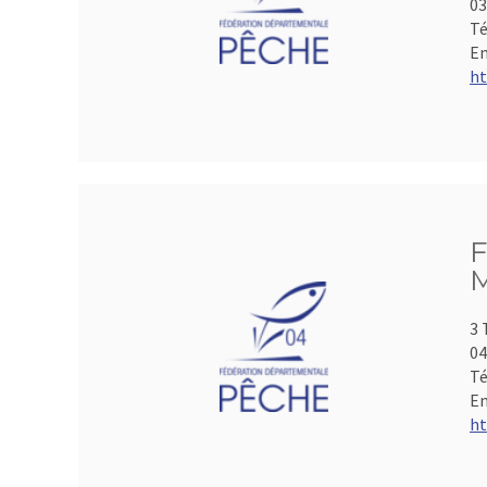
0
Té
Em
ht
F
M
3 
04
Té
Em
ht