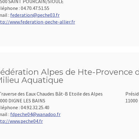
3500 SAINT POURCAIN/SIOULE
léphone :
04.70.47.51.55
ail :
federation@peche03.fr
tp://www.federation-peche-allier.fr
édération Alpes de Hte-Provence d
ilieu Aquatique
Traverse des Eaux Chaudes Bât-B Etoile des Alpes
Présid
000 DIGNE LES BAINS
11000 
léphone :
04.92.32.25.40
ail :
fdpeche04@wanadoo.fr
tp://www.peche04.fr