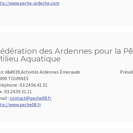
tp://www.peche-ardeche.com
édération des Ardennes pour la Pê
ilieu Aquatique
rc d&#039,Activités Ardennes Émeraude
Présid
8090 TOURNES
léphone :
03.24.56.41.32
x :
03.24.59.31.11
ail :
contact@peche08.fr
tp://www.peche08.fr