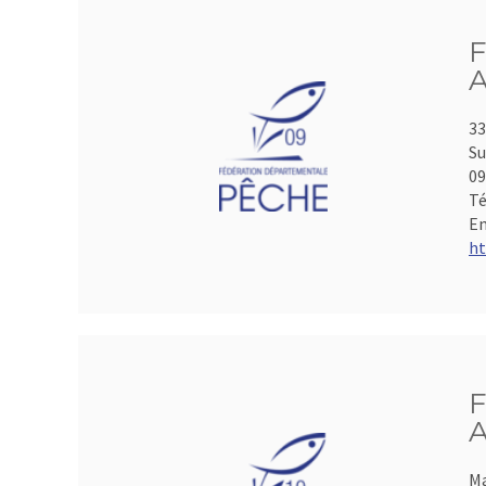
F
A
33
Su
0
Té
Em
ht
F
A
Ma