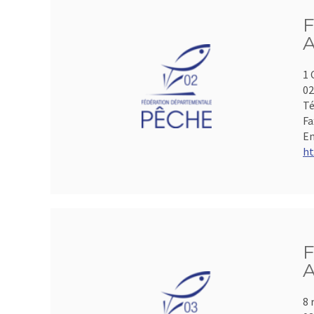
F
A
1 
0
Té
Fa
Em
ht
F
A
8 