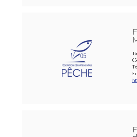
F
M
16
05
Té
Em
ht
F