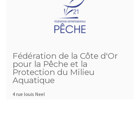
Fédération de la Côte d'Or
pour la Pêche et la
Protection du Milieu
Aquatique
4 rue louis Neel
21000 DIJON
Téléphone :
03.80.57.11.15
Fax :
03.80.55.51.21
Email :
comptabilite@fedepeche21.com
http://www.fedepeche21.com