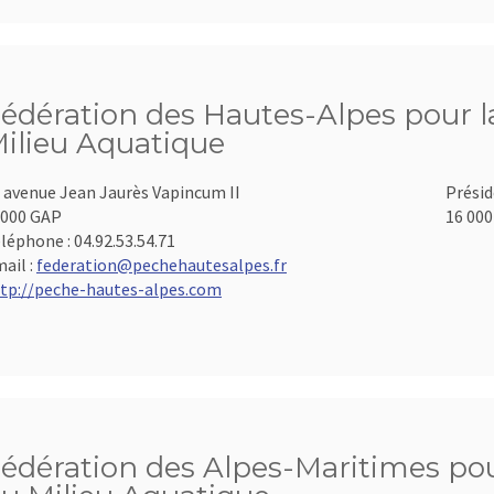
édération des Hautes-Alpes pour la
ilieu Aquatique
 avenue Jean Jaurès Vapincum II
Présid
000 GAP
16 000
léphone :
04.92.53.54.71
ail :
federation@pechehautesalpes.fr
tp://peche-hautes-alpes.com
édération des Alpes-Maritimes pour