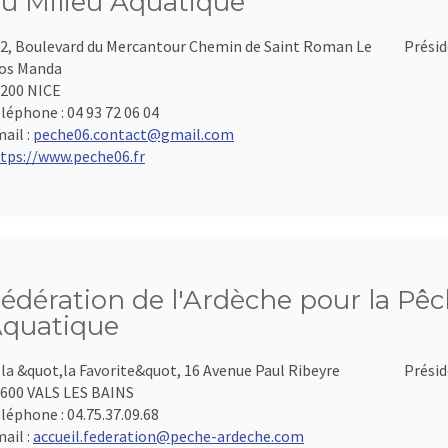
u Milieu Aquatique
2, Boulevard du Mercantour Chemin de Saint Roman Le
Présid
os Manda
200 NICE
léphone :
04 93 72 06 04
ail :
peche06.contact@gmail.com
tps://www.peche06.fr
édération de l'Ardèche pour la Pêch
quatique
lla &quot,la Favorite&quot, 16 Avenue Paul Ribeyre
Présid
600 VALS LES BAINS
léphone :
04.75.37.09.68
ail :
accueil.federation@peche-ardeche.com