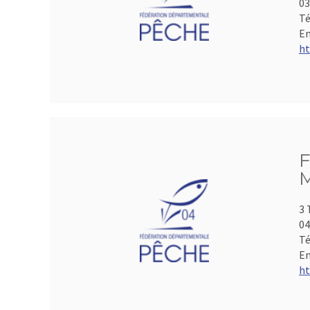
0
Té
Em
ht
F
M
3 
04
Té
Em
ht