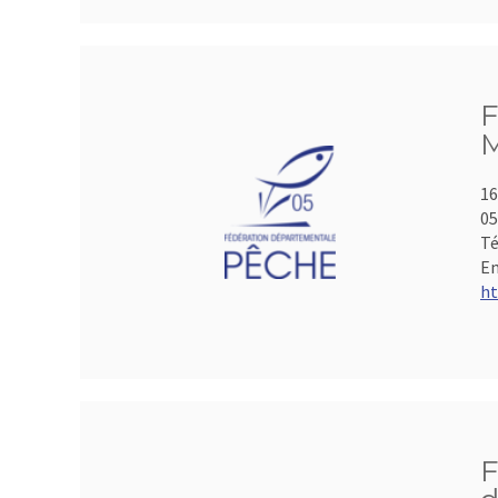
F
M
16
05
Té
Em
ht
F