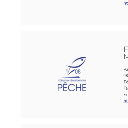
ht
F
M
Pa
0
Té
Fa
Em
ht