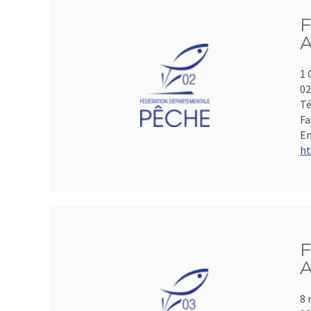
F
A
1 
0
Té
Fa
Em
ht
F
A
8 