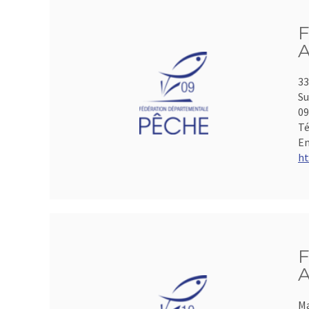
F
A
33
Su
0
Té
Em
ht
F
A
Ma