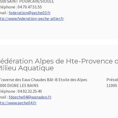
3500 SAINT POURCAIN/SIOULE
léphone :
04.70.47.51.55
ail :
federation@peche03.fr
tp://www.federation-peche-allier.fr
édération Alpes de Hte-Provence d
ilieu Aquatique
Traverse des Eaux Chaudes Bât-B Etoile des Alpes
Présid
000 DIGNE LES BAINS
11000 
léphone :
04.92.32.25.40
ail :
fdpeche04@wanadoo.fr
tp://www.peche04.fr