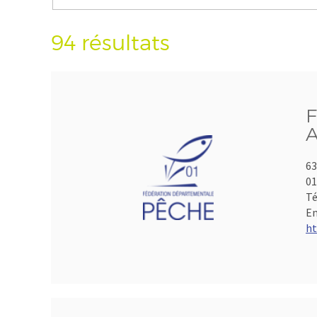
94 résultats
F
A
63
01
Té
Em
ht