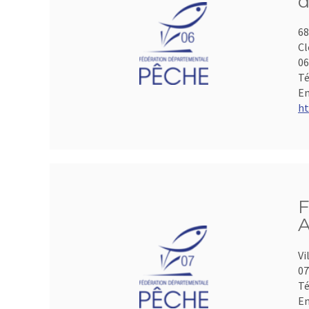
d
68
Cl
06
Té
Em
ht
F
A
Vi
07
Té
Em