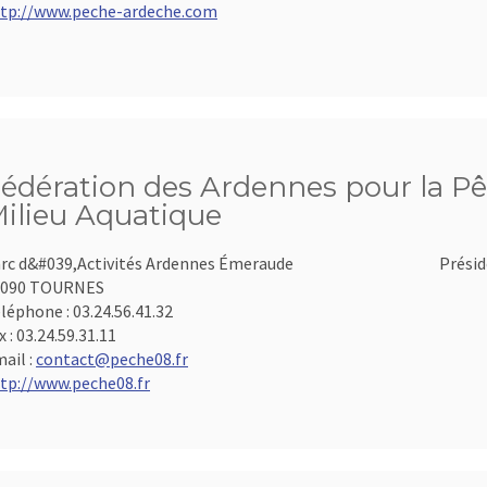
tp://www.peche-ardeche.com
édération des Ardennes pour la Pê
ilieu Aquatique
rc d&#039,Activités Ardennes Émeraude
Présid
8090 TOURNES
léphone :
03.24.56.41.32
x :
03.24.59.31.11
ail :
contact@peche08.fr
tp://www.peche08.fr